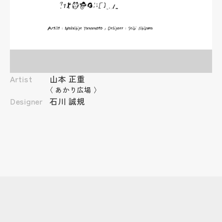
Artist
山本 正重
〈
あかり広場
〉
Designer
石川 誠規