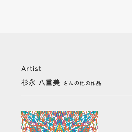
Artist
杉永 八重美
さんの他の作品