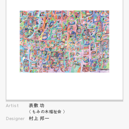
Artist
表敷 功
〈
もみの木福祉会
〉
Designer
村上 邦一