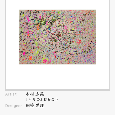
Artist
木村 広美
〈
もみの木福祉会
〉
Designer
田邊 愛理